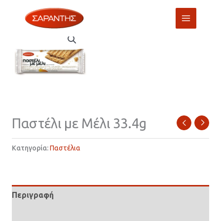
Μετάβαση
στο
περιεχόμενο
Παστέλι με Μέλι 33.4g
Κατηγορία:
Παστέλια
Περιγραφή
Επιπλέον πληροφορίες