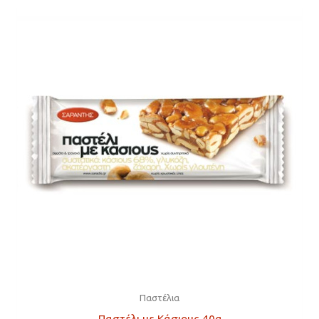
Παστέλια
Παστέλι με Κάσιους 40g